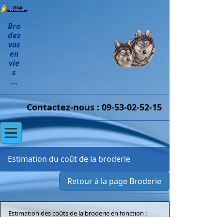
Bro
dez
vos
en
vie
s
...
Contactez-nous : 09-53-02-52-15
Estimation du coût de la broderie
Retour à la page Broderie
Estimation des coûts de la broderie en fonction :